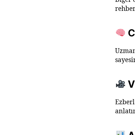
rehber
Ca
Uzman 
sayesi
V
Ezberl
anlatı