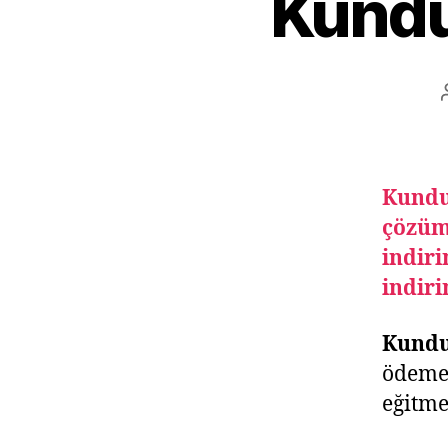
Kundu
Kunduz
çözüm
indiri
indir
Kundu
ödeme
eğitme