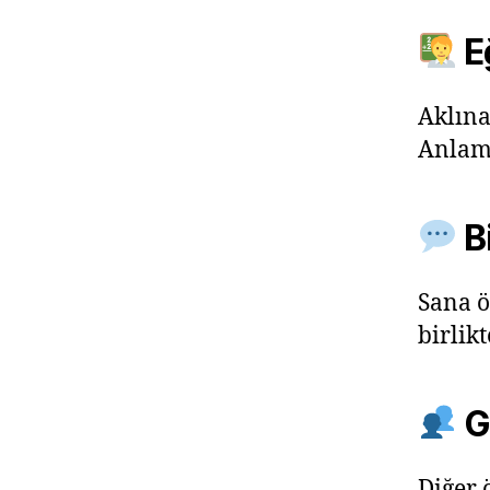
E
Aklına
Anlama
Bi
Sana ö
birlik
G
Diğer 