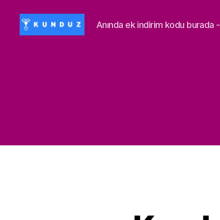
Anında ek indirim kodu burad
Kunduz
İndirim
Kodu
-
ALİSAN453T-
500ALİSAN