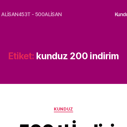
a - ALİSAN453T - 500ALİSAN
Kund
Etiket:
kunduz 200 indirim
Kategoriler
KUNDUZ