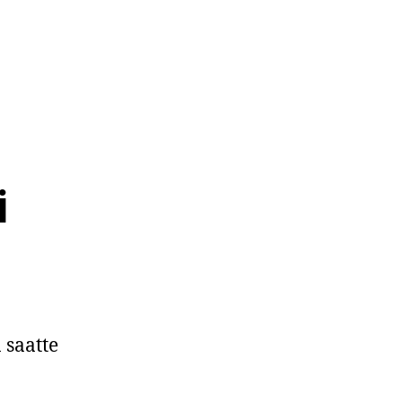
i
 saatte