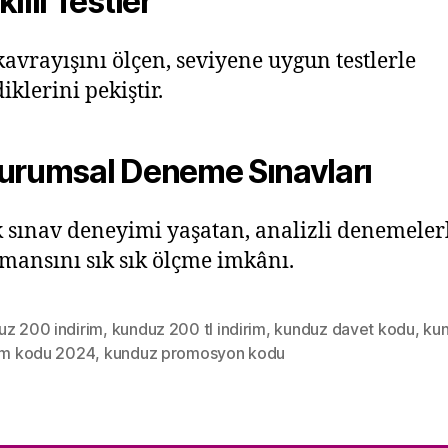
ıllı Testler
avrayışını ölçen, seviyene uygun testlerle
iklerini pekiştir.
urumsal Deneme Sınavları
 sınav deneyimi yaşatan, analizli denemeler
mansını sık sık ölçme imkânı.
uz 200 indirim
,
kunduz 200 tl indirim
,
kunduz davet kodu
,
ku
rim kodu 2024
,
kunduz promosyon kodu