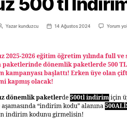
z 500 tl İndiri
Yazar
kunduzcu
14 Ağustos 2024
Yorum yo
Yazının
Yazı
yazarı
tarihi
 2025-2026 eğitim öğretim yılında full ve
 paketlerinde dönemlik paketlerde 500 T
m kampanyası başlattı! Erken üye olan çif
imi kapmış olacak!
z dönemlik paketler
de
500tl indirim
için ü
 aşamasında “indirim kodu” alanına
500AL
n indirim kodunu girmelisin!