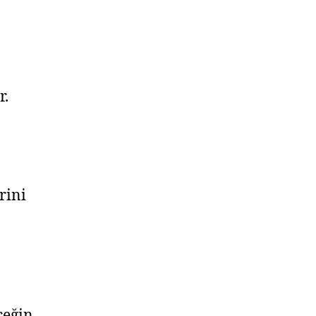
r.
rini
ceğin