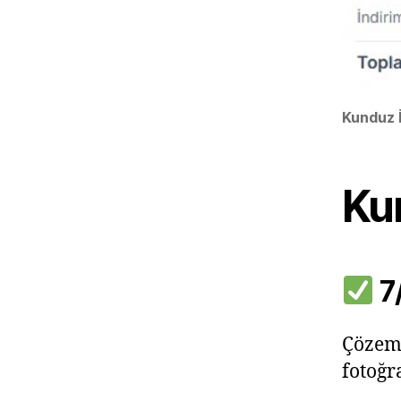
Kunduz İ
Kun
7
Çözeme
fotoğr