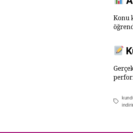
Ak
Konu k
öğrend
K
Gerçek
perfor
kund
Etiketler
indi