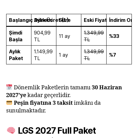
Başlangıç Dönemi
Aylık Ücret (₺)
Süre
Eski Fiyat
İndirim Oran
Şimdi
904,99
1.349,99
11 ay
%33
Başla
TL
TL
Aylık
1.149,99
1.349,99
1 ay
%7
Paket
TL
TL
Dönemlik Paketlerin tamamı
30 Haziran
2027’ye
kadar geçerlidir.
Peşin fiyatına 3 taksit
imkânı da
sunulmaktadır.
LGS 2027 Full Paket