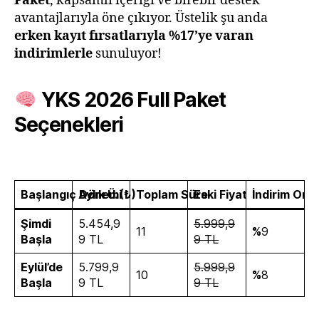
Paket
, kapsamlı içeriği ve birebir destek
avantajlarıyla öne çıkıyor. Üstelik şu anda
erken kayıt fırsatlarıyla %17’ye varan
indirimlerle
sunuluyor!
YKS 2026 Full Paket
Seçenekleri
Başlangıç Dönemi
Aylık Ü. (₺)
Toplam Süre
Eski Fiyat
İndirim Oran
Şimdi
5.454,9
5.999,9
11
%
9
Başla
9 TL
9 TL
Eylül’de
5.799,9
5.999,9
10
%
8
Başla
9 TL
9 TL