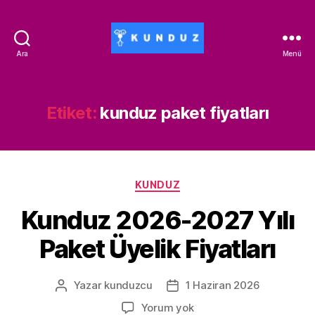
Ara
Menü
Kunduz
İndirim
Kodu
-
Etiket:
kunduz paket fiyatları
ALİSAN453T-
500ALİSAN
Kategoriler
KUNDUZ
Kunduz 2026-2027 Yılı
Paket Üyelik Fiyatları
Yazar
kunduzcu
1 Haziran 2026
Yazının
Yazı
yazarı
tarihi
Kunduz
Yorum yok