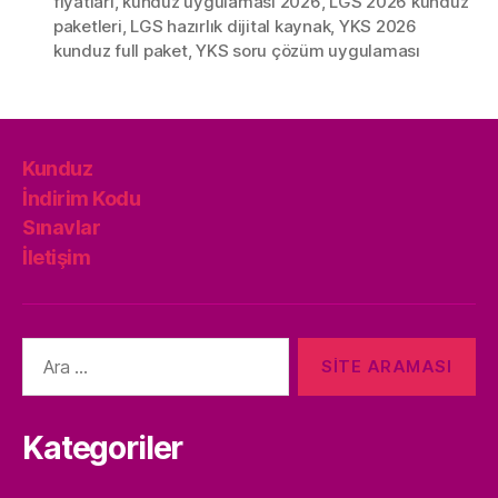
fiyatları
,
kunduz uygulaması 2026
,
LGS 2026 kunduz
paketleri
,
LGS hazırlık dijital kaynak
,
YKS 2026
kunduz full paket
,
YKS soru çözüm uygulaması
Kunduz
İndirim Kodu
Sınavlar
İletişim
Arama
yap:
Kategoriler