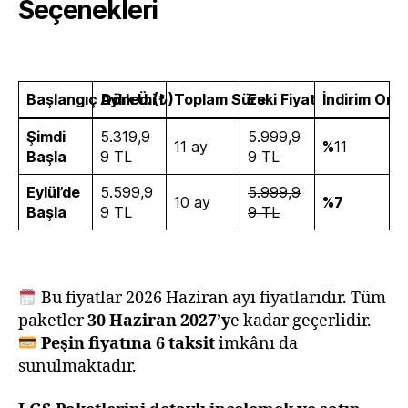
Seçenekleri
Başlangıç Dönemi
Aylık Ü. (₺)
Toplam Süre
Eski Fiyat
İndirim Oran
Şimdi
5.319,9
5.999,9
11 ay
%
11
Başla
9 TL
9 TL
Eylül’de
5.599,9
5.999,9
10 ay
%7
Başla
9 TL
9 TL
Bu fiyatlar 2026 Haziran ayı fiyatlarıdır. Tüm
paketler
30 Haziran 2027’y
e kadar geçerlidir.
Peşin fiyatına 6 taksit
imkânı da
sunulmaktadır.