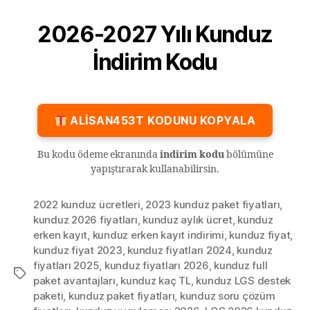
2026-2027 Yılı Kunduz
İndirim Kodu
ALİSAN453T KODUNU KOPYALA
Bu kodu ödeme ekranında
indirim kodu
bölümüne
yapıştırarak kullanabilirsin.
2022 kunduz ücretleri
,
2023 kunduz paket fiyatları
,
kunduz 2026 fiyatları
,
kunduz aylık ücret
,
kunduz
erken kayıt
,
kunduz erken kayıt indirimi
,
kunduz fiyat
,
kunduz fiyat 2023
,
kunduz fiyatları 2024
,
kunduz
fiyatları 2025
,
kunduz fiyatları 2026
,
kunduz full
Etiketler
paket avantajları
,
kunduz kaç TL
,
kunduz LGS destek
paketi
,
kunduz paket fiyatları
,
kunduz soru çözüm