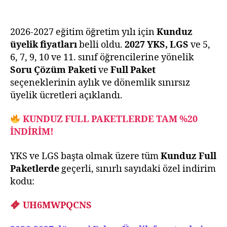
2026-
2027
Yılı
2026-2027 eğitim öğretim yılı için
Kunduz
Paket
üyelik fiyatları
belli oldu.
2027 YKS, LGS
ve 5,
Üyelik
6, 7, 9, 10 ve 11. sınıf öğrencilerine yönelik
Fiyatları
Soru Çözüm Paketi
ve
Full Paket
seçeneklerinin aylık ve dönemlik sınırsız
üyelik ücretleri açıklandı.
KUNDUZ FULL PAKETLERDE TAM %20
İNDİRİM!
YKS ve LGS başta olmak üzere tüm
Kunduz Full
Paketlerde
geçerli, sınırlı sayıdaki özel indirim
kodu:
UH6MWPQCNS