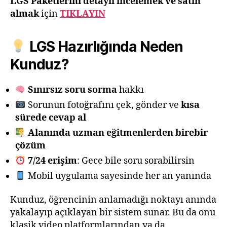
LGS
Paketlerini detaylı incelemek ve satın
almak
için
TIKLAYIN
LGS Hazırlığında Neden
Kunduz?
Sınırsız soru sorma
hakkı
Sorunun fotoğrafını çek, gönder ve
kısa
sürede cevap al
Alanında uzman eğitmenlerden birebir
çözüm
7/24 erişim
: Gece bile soru sorabilirsin
Mobil uygulama sayesinde her an yanında
Kunduz, öğrencinin anlamadığı noktayı anında
yakalayıp açıklayan bir sistem sunar. Bu da onu
klasik video platformlarından ya da