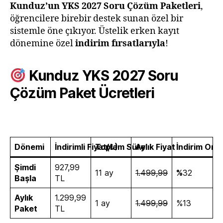
Kunduz’un YKS 2027 Soru Çözüm Paketleri
,
öğrencilere birebir destek sunan özel bir
sistemle öne çıkıyor. Üstelik erken kayıt
dönemine özel
indirim fırsatlarıyla
!
Kunduz YKS 2027 Soru
Çözüm Paket Ücretleri
Dönemi
İndirimli Fiyat(₺)
Toplam Süre
Aylık Fiyat
İndirim Oran
Şimdi
927,99
11 ay
1.499,99
%
32
Başla
TL
Aylık
1.299,99
1 ay
1.499,99
%13
Paket
TL