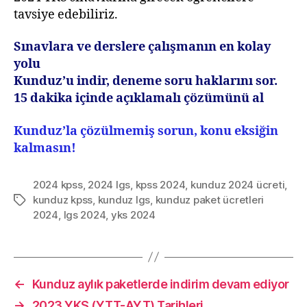
tavsiye edebiliriz.
Sınavlara ve derslere çalışmanın en kolay
yolu
Kunduz’u indir, deneme soru haklarını sor.
15 dakika içinde açıklamalı çözümünü al
Kunduz’la çözülmemiş sorun, konu eksiğin
kalmasın!
2024 kpss
,
2024 lgs
,
kpss 2024
,
kunduz 2024 ücreti
,
kunduz kpss
,
kunduz lgs
,
kunduz paket ücretleri
Etiketler
2024
,
lgs 2024
,
yks 2024
←
Kunduz aylık paketlerde indirim devam ediyor
→
2023 YKS (YTT-AYT) Tarihleri