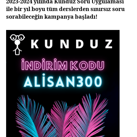
LG
2023-2024 yılında Kunduz Soru Uygulaması
kam
ile bir yıl boyu tüm derslerden sınırsız soru
baş
sorabileceğin kampanya başladı!