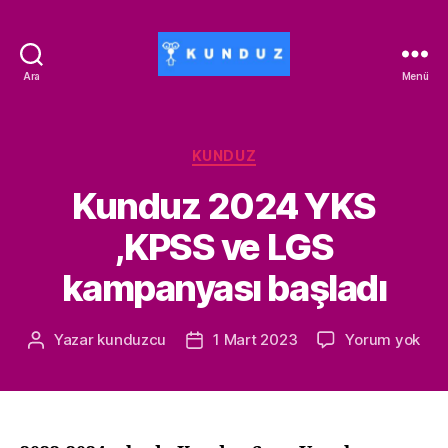
Ara
Menü
Kunduz
İndirim
Kodu
-
Kategoriler
KUNDUZ
ALİSAN453T-
Kunduz 2024 YKS
500ALİSAN
,KPSS ve LGS
kampanyası başladı
Kun
Yazar
kunduzcu
1 Mart 2023
Yorum yok
Yazının
Yazı
202
yazarı
tarihi
YK
,KP
ve