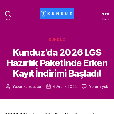
Ara
Menü
Kunduz
İndirim
Kodu
-
Kategoriler
KUNDUZ
ALİSAN453T-
Kunduz’da 2026 LGS
500ALİSAN
Hazırlık Paketinde Erken
Kayıt İndirimi Başladı!
Ku
Yazar
kunduzcu
6 Aralık 2024
Yorum yok
Yazının
Yazı
20
yazarı
tarihi
LG
Haz
Pak