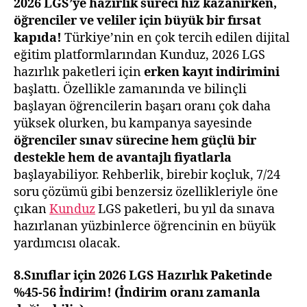
Erk
2026 LGS’ye hazırlık süreci hız kazanırken,
Kay
öğrenciler ve veliler için büyük bir fırsat
İnd
kapıda!
Türkiye’nin en çok tercih edilen dijital
Baş
eğitim platformlarından Kunduz, 2026 LGS
hazırlık paketleri için
erken kayıt indirimini
başlattı. Özellikle zamanında ve bilinçli
başlayan öğrencilerin başarı oranı çok daha
yüksek olurken, bu kampanya sayesinde
öğrenciler sınav sürecine hem güçlü bir
destekle hem de avantajlı fiyatlarla
başlayabiliyor. Rehberlik, birebir koçluk, 7/24
soru çözümü gibi benzersiz özellikleriyle öne
çıkan
Kunduz
LGS paketleri, bu yıl da sınava
hazırlanan yüzbinlerce öğrencinin en büyük
yardımcısı olacak.
8.Sınıflar için 2026 LGS Hazırlık Paketinde
%45-56 İndirim! (İndirim oranı zamanla