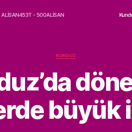
a - ALİSAN453T - 500ALİSAN
Kund
Kategoriler
KUNDUZ
duz’da döne
erde büyük i