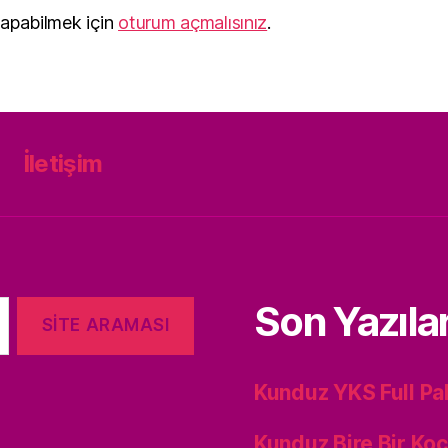
apabilmek için
oturum açmalısınız
.
İletişim
Son Yazıla
Kunduz YKS Full Pa
Kunduz Bire Bir Koç