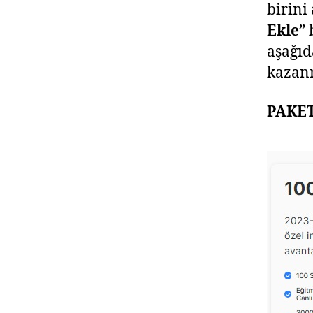
birini
Ekle
”
aşağıd
kazanm
PAKE