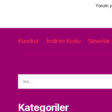
Yorum y
Kunduz
İndirim Kodu
Sınavlar
Arama
yap:
Kategoriler