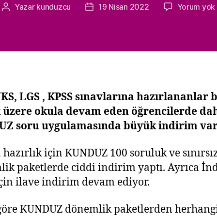
Yazar
kunduzcu
19 Nisan 2022
Yorum yok
Yazının
Yazı
yazarı
tarihi
KS, LGS , KPSS sınavlarına hazırlananlar 
 üzere okula devam eden öğrencilerde dah
Z soru uygulamasında büyük indirim var
 hazırlık için KUNDUZ 100 soruluk ve sınırsı
ik paketlerde ciddi indirim yaptı. Ayrıca İn
çin ilave indirim devam ediyor.
göre KUNDUZ dönemlik paketlerden herhang