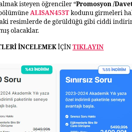
 almak isteyen öğrenciler “
Promosyon /Dave
 bölümüne
ALISAN453T
kodunu girmeleri ha
aki resimlerde de görüldüğü gibi ciddi indir
ış olacaklar.
TLERİ İNCELEMEK
İÇİN
TIKLAYIN