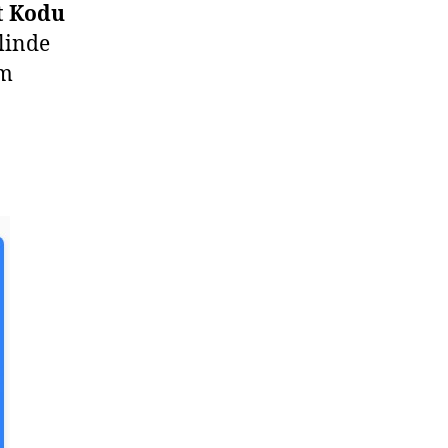
t Kodu
linde
im