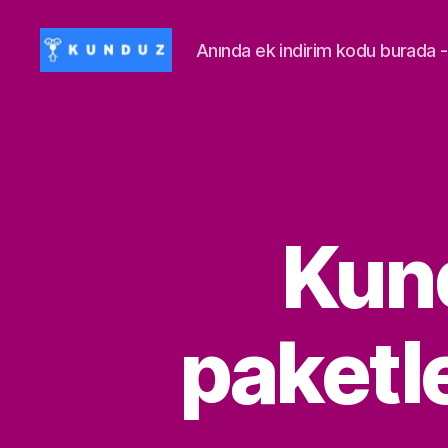
Anında ek indirim kodu burad
Kunduz
İndirim
Kodu
-
ALİSAN453T-
500ALİSAN
Kun
paketl