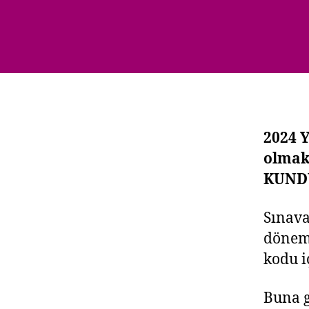
2024 Y
olmak
KUNDU
Sınava
döneml
kodu i
Buna 