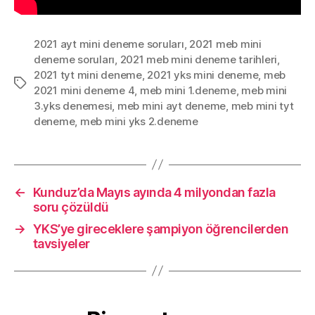
2021 ayt mini deneme soruları
,
2021 meb mini
deneme soruları
,
2021 meb mini deneme tarihleri
,
2021 tyt mini deneme
,
2021 yks mini deneme
,
meb
Etiketler
2021 mini deneme 4
,
meb mini 1.deneme
,
meb mini
3.yks denemesi
,
meb mini ayt deneme
,
meb mini tyt
deneme
,
meb mini yks 2.deneme
←
Kunduz’da Mayıs ayında 4 milyondan fazla
soru çözüldü
→
YKS’ye gireceklere şampiyon öğrencilerden
tavsiyeler