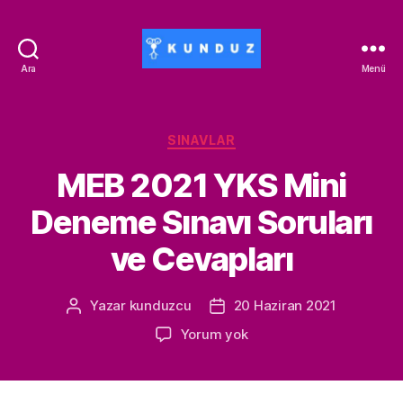
Ara
Menü
Kunduz
İndirim
Kodu
-
Kategoriler
SINAVLAR
ALİSAN453T-
MEB 2021 YKS Mini
500ALİSAN
Deneme Sınavı Soruları
ve Cevapları
Yazar
kunduzcu
20 Haziran 2021
Yazının
Yazı
yazarı
tarihi
MEB
Yorum yok
2021
YKS
Mini