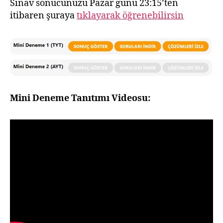
Sınav sonucunuzu Pazar günü 23:15’ten
itibaren şuraya
tıklayarak öğrenebilirsin
Mini Deneme Tanıtımı Videosu: