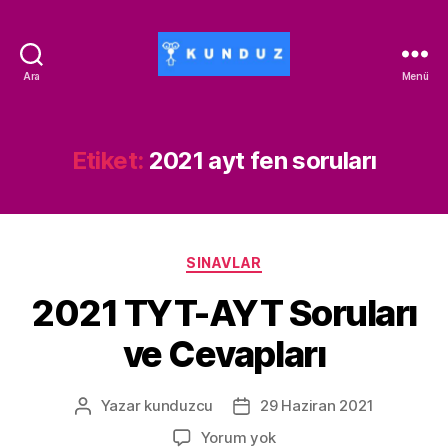
Ara
Menü
Kunduz
İndirim
Kodu
-
Etiket:
2021 ayt fen soruları
ALİSAN453T-
500ALİSAN
Kategoriler
SINAVLAR
2021 TYT-AYT Soruları
ve Cevapları
Yazar
kunduzcu
29 Haziran 2021
Yazının
Yazı
yazarı
tarihi
2021
Yorum yok