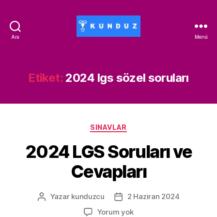
Ara
Menü
Kunduz
İndirim
Kodu
-
Etiket:
2024 lgs sözel soruları
ALİSAN453T-
500ALİSAN
Kategoriler
SINAVLAR
2024 LGS Soruları ve
Cevapları
Yazar
kunduzcu
2 Haziran 2024
Yazının
Yazı
yazarı
tarihi
2024
Yorum yok