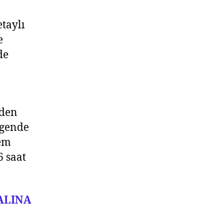
taylı
e
de
eden
çgende
nem
6 saat
ALINA