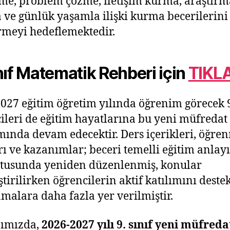
e, problem çözme, iletişim kurma, araştırm
ve günlük yaşamla ilişki kurma becerilerini
irmeyi hedeflemektedir.
ıf
Matematik Rehberi
için
TIKLA
027 eğitim öğretim yılında öğrenim görecek 9
ileri de eğitim hayatlarına bu yeni müfredat
ında devam edecektir. Ders içerikleri, öğre
arı ve kazanımlar; beceri temelli eğitim anlayı
tusunda yeniden düzenlenmiş, konular
ştirilirken öğrencilerin aktif katılımını deste
malara daha fazla yer verilmiştir.
zımızda,
2026-2027 yılı 9. sınıf yeni müfreda