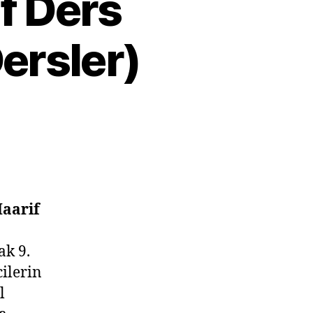
f Ders
ersler)
Maarif
ak 9.
ilerin
l