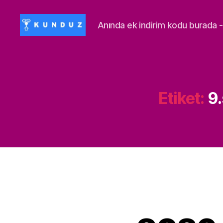
Anında ek indirim kodu burad
Kunduz
İndirim
Kodu
-
ALİSAN453T-
Etiket:
9.
500ALİSAN