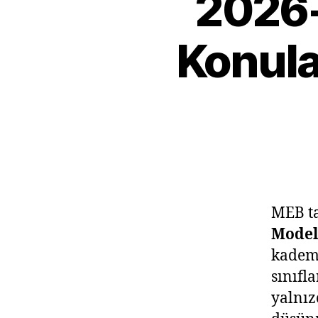
2026-
Konula
MEB ta
Model
kademe
sınıfl
yalnız