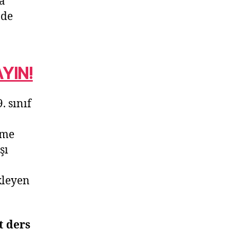
a
 de
YIN!
. sınıf
nme
şı
kleyen
t ders