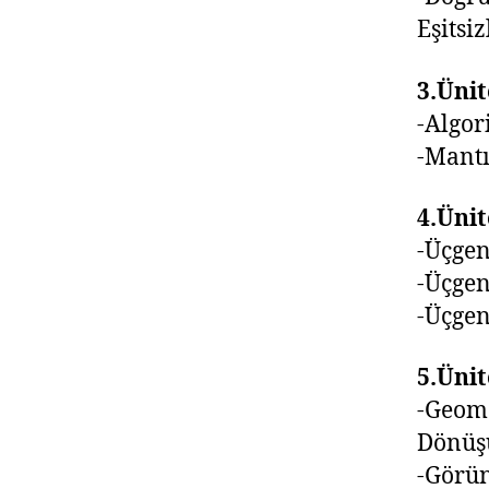
Eşitsiz
3.Ünit
-Algor
-Mantı
4.Ünit
-Üçgen
-Üçgen
-Üçgen
5.Ünit
-Geome
Dönüş
-Görün