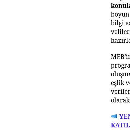
konul
boyunc
bilgi 
velile
hazırl
MEB’in
progra
oluşma
eşlik 
verile
olarak
YE
KATI