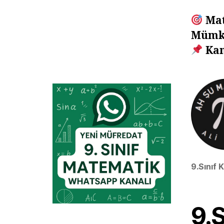
Mat
Mümk
Ka
9.Sınıf 
9.S