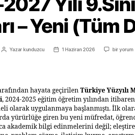
2027 Yılı 9.Sını
rı – Yeni (Tüm D
2026-
Yazar
kunduzcu
1 Haziran 2026
bir yorum
Yazının
Yazı
2027
yazarı
tarihi
Yılı
9.Sınıf
Ders
Konuları
rafından hayata geçirilen
Türkiye Yüzyılı 
–
i
, 2024-2025 eğitim öğretim yılından itibaren
Yeni
(Tüm
li olarak uygulanmaya başlanmıştı. İlk olar
Dersler)
arda yürürlüğe giren bu yeni müfredat, öğrenc
için
ca akademik bilgi edinmelerini değil; eleştire