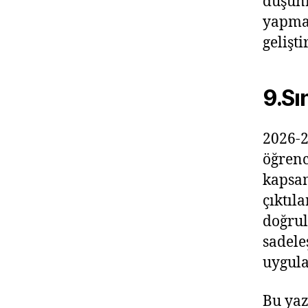
düşünm
yapma 
gelişt
9.Sın
2026-2
öğrenc
kapsam
çıktıl
doğrul
sadele
uygula
Bu ya