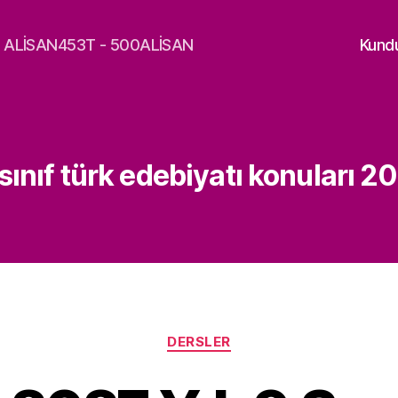
a - ALİSAN453T - 500ALİSAN
Kund
sınıf türk edebiyatı konuları 
Kategoriler
DERSLER