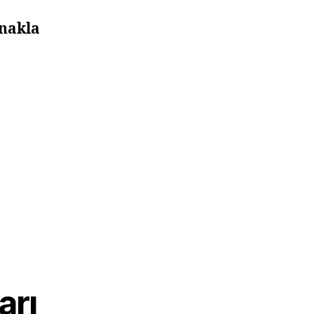
ynakla
arı