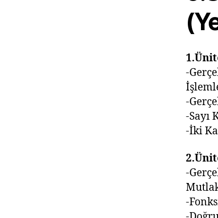
(Ye
1.Ünit
-Gerçe
İşleml
-Gerçe
-Sayı 
-İki K
2.Ünit
-Gerçe
Mutla
-Fonks
-Doğru