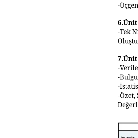
-Üçgen
6.Ünit
-Tek N
Oluşt
7.Ünit
-Veril
-Bulgu
-İstati
-Özet,
Değer