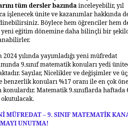
arını tüm dersler bazında
inceleyebilir, yıl
a işlenecek ünite ve kazanımlar hakkında de
edinebilirsiniz. Böylece hem öğrenciler hem d
r yeni eğitim dönemine daha bilinçli bir şekil
anabilirler.
 2024 yılında yayımladığı yeni müfredat
mında 9.sınıf matematik konuları yedi ünit
ktadır. Sayılar, Nicelikler ve değişimler ve ü
ve benzerlik konuları %17 oranı ile en çok ö
n konulardır. Matematik 9.sınıflarda haftada 
 okutulacak.
Nİ MÜFREDAT – 9. SINIF MATEMATİK KAN
LMAYI UNUTMA!