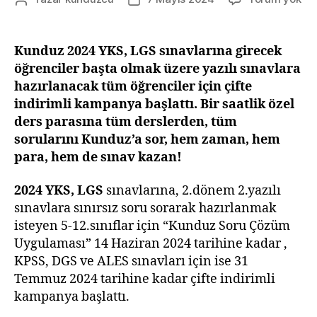
YK
yazarı
tarihi
LG
Ka
Kunduz 2024 YKS, LGS sınavlarına girecek
Tü
öğrenciler başta olmak üzere yazılı sınavlara
Sor
hazırlanacak tüm öğrenciler için çifte
İnd
indirimli kampanya başlattı. Bir saatlik özel
Sor
ders parasına tüm derslerden, tüm
sorularını Kunduz’a sor, hem zaman, hem
para, hem de sınav kazan!
2024 YKS, LGS
sınavlarına, 2.dönem 2.yazılı
sınavlara sınırsız soru sorarak hazırlanmak
isteyen 5-12.sınıflar için “Kunduz Soru Çözüm
Uygulaması” 14 Haziran 2024 tarihine kadar ,
KPSS, DGS ve ALES sınavları için ise 31
Temmuz 2024 tarihine kadar çifte indirimli
kampanya başlattı.