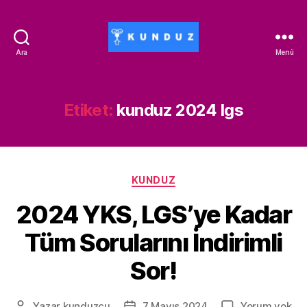
Ara
Menü
Kunduz
İndirim
Kodu
-
Etiket:
kunduz 2024 lgs
ALİSAN453T-
500ALİSAN
Kategoriler
KUNDUZ
2024 YKS, LGS’ye Kadar
Tüm Sorularını İndirimli
Sor!
20
Yazar
kunduzcu
7 Mayıs 2024
Yorum yok
Yazının
Yazı