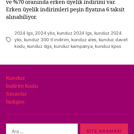
ve %70 oranında erken üyelik indirimi var.
Erken üyelik indirimleri peşin fiyatına 6 taksit
alınabiliyor.
2024 lgs
,
2024 yks
,
kunduz 2024 lgs
,
kunduz 2024
yks
,
kunduz 300 tl indirim
,
kunduz ales
,
kunduz davet
Etiketler
kodu
,
kunduz dgs
,
kunduz kampanya
,
kunduz kpss
Kunduz
İndirim Kodu
Sınavlar
İletişim
Arama
yap: