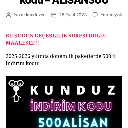
Ku
Yazar
kunduzcu
26 Eylül 2023
Yorum yok
Yazının
Yazı
30
yazarı
tarihi
ind
ko
BU KODUN GEÇERLİLİK SÜRESİ DOLDU
–
MAALESEF!!
AL
2025-2026 yılında dönemlik paketlerde 500 tl
indirim kodu: