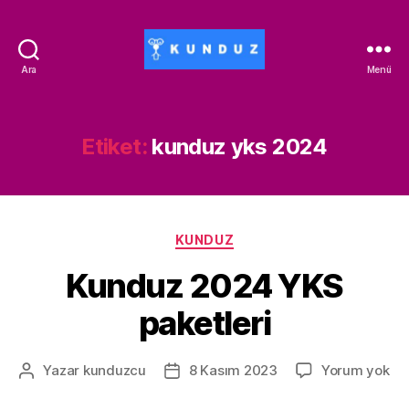
Ara
Menü
Kunduz
İndirim
Kodu
-
Etiket:
kunduz yks 2024
ALİSAN453T-
500ALİSAN
Kategoriler
KUNDUZ
Kunduz 2024 YKS
paketleri
Ku
Yazar
kunduzcu
8 Kasım 2023
Yorum yok
Yazının
Yazı
20
yazarı
tarihi