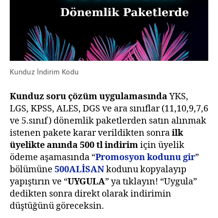
Kunduz İndirim Kodu
Kunduz soru çözüm uygulamasında
YKS,
LGS, KPSS, ALES, DGS ve ara sınıflar (11,10,9,7,6
ve 5.sınıf) dönemlik paketlerden satın alınmak
istenen pakete karar verildikten sonra
ilk
üyelikte anında 500 tl indirim
için üyelik
ödeme aşamasında “
Promosyon kodunu gir
”
bölümüne
500ALİSAN
kodunu kopyalayıp
yapıştırın ve “
UYGULA
” ya tıklayın! “Uygula”
dedikten sonra direkt olarak indirimin
düştüğünü göreceksin.