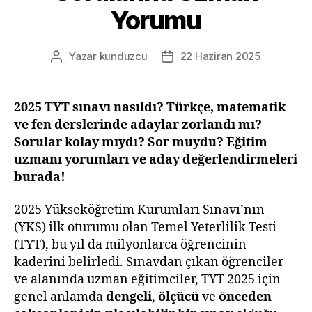
Yorumu
Yazar
kunduzcu
22 Haziran 2025
Yazının
Yazı
yazarı
tarihi
2025 TYT sınavı nasıldı? Türkçe, matematik
ve fen derslerinde adaylar zorlandı mı?
Sorular kolay mıydı? Sor muydu? Eğitim
uzmanı yorumları ve aday değerlendirmeleri
burada!
2025 Yükseköğretim Kurumları Sınavı’nın
(YKS) ilk oturumu olan Temel Yeterlilik Testi
(TYT), bu yıl da milyonlarca öğrencinin
kaderini belirledi. Sınavdan çıkan öğrenciler
ve alanında uzman eğitimciler, TYT 2025 için
genel anlamda
dengeli
,
ölçücü
ve
önceden