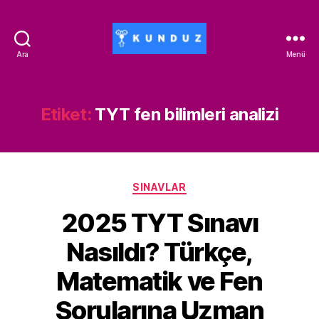
Ara
Menü
Kunduz
İndirim
Kodu
-
Etiket:
TYT fen bilimleri analizi
ALİSAN453T-
500ALİSAN
Kategoriler
SINAVLAR
2025 TYT Sınavı
Nasıldı? Türkçe,
Matematik ve Fen
Sorularına Uzman