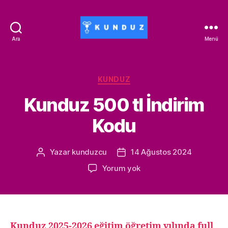
Ara
Menü
Kunduz
İndirim
Kodu
-
Kategoriler
KUNDUZ
ALİSAN453T-
Kunduz 500 tl İndirim
500ALİSAN
Kodu
Yazar
kunduzcu
14 Ağustos 2024
Yazının
Yazı
yazarı
tarihi
Kunduz
Yorum yok
500
tl
İndirim
Kodu
Kunduz 2025-2026 eğitim öğretim yılında full