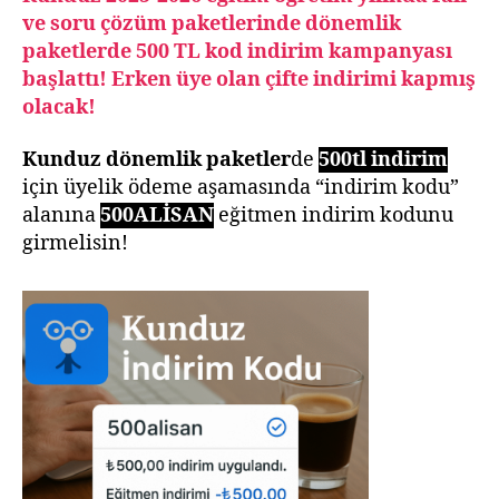
ve soru çözüm paketlerinde dönemlik
paketlerde 500 TL kod indirim kampanyası
başlattı! Erken üye olan çifte indirimi kapmış
olacak!
Kunduz dönemlik paketler
de
500tl indirim
için üyelik ödeme aşamasında “indirim kodu”
alanına
500ALİSAN
eğitmen indirim kodunu
girmelisin!