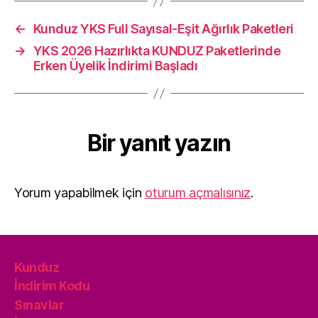
←
Kunduz YKS Full Sayısal-Eşit Ağırlık Paketleri
→
YKS 2026 Hazırlıkta KUNDUZ Paketlerinde
Erken Üyelik İndirimi Başladı
Bir yanıt yazın
Yorum yapabilmek için
oturum açmalısınız
.
Kunduz
İndirim Kodu
Sınavlar