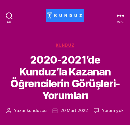
Ara
Menü
Kunduz
İndirim
Kodu
-
Kategoriler
KUNDUZ
ALİSAN453T-
2020-2021’de
500ALİSAN
Kunduz’la Kazanan
Öğrencilerin Görüşleri-
Yorumları
20
Yazar
kunduzcu
20 Mart 2022
Yorum yok
Yazının
Yazı
202
yazarı
tarihi
Kun
Ka