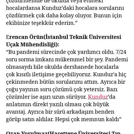
çözdürmemde de okulda veya etütteki
hocalardansa Kunduz’daki hocalara sorularını
çözdürmek çok daha kolay oluyor. Bunun için
ekibinize teşekkür ederim.”
E
rencan Örün(İstanbul Teknik Üniversitesi
Uçak Mühendisliği):
“Bu pandemi sürecinde çok yardımcı oldu. 7/24
soru sorma imkanı mükemmel bir şey. Pandemi
olmasaydı bile okulda dershanede hocalarla
çok kısıtlı iletişime geçebiliyoruz. Kunduz’a hiç
çekinmeden bütün sorularımı attım. Ayrıca bir
çoğu yayının soru çözümü çok yetersiz. Bazı
çözümler ise aşırı uzun sürüyor.
Kunduz
’da
anlatımın direkt yazılı olması çok büyük
avantaj. Ayrıca bir sürü arkadaşım benden
görüp satın aldılar. Hepsi çok memnun kaldı”
Ozan Yorulmaz(Hacettepe Üniversitesi Tıp