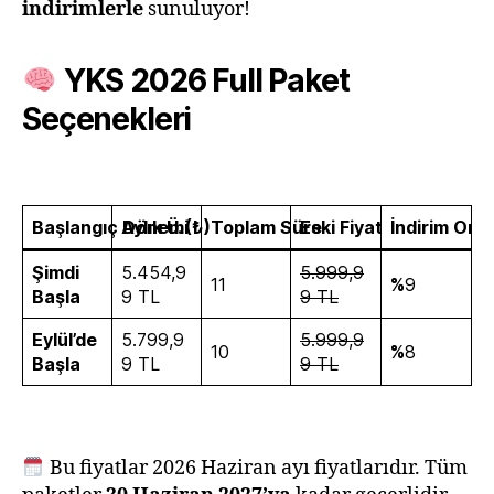
indirimlerle
sunuluyor!
YKS 2026 Full Paket
Seçenekleri
Başlangıç Dönemi
Aylık Ü. (₺)
Toplam Süre
Eski Fiyat
İndirim Oran
Şimdi
5.454,9
5.999,9
11
%
9
Başla
9 TL
9 TL
Eylül’de
5.799,9
5.999,9
10
%
8
Başla
9 TL
9 TL
Bu fiyatlar 2026 Haziran ayı fiyatlarıdır. Tüm