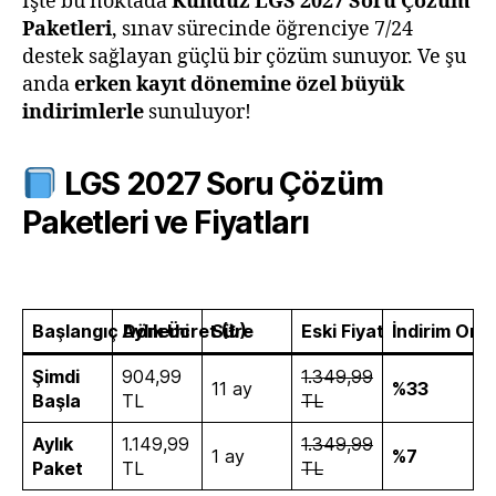
İşte bu noktada
Kunduz LGS 2027 Soru Çözüm
Paketleri
, sınav sürecinde öğrenciye 7/24
destek sağlayan güçlü bir çözüm sunuyor. Ve şu
anda
erken kayıt dönemine özel büyük
indirimlerle
sunuluyor!
LGS 2027 Soru Çözüm
Paketleri ve Fiyatları
Başlangıç Dönemi
Aylık Ücret (₺)
Süre
Eski Fiyat
İndirim Oran
Şimdi
904,99
1.349,99
11 ay
%33
Başla
TL
TL
Aylık
1.149,99
1.349,99
1 ay
%7
Paket
TL
TL