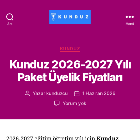
Ara
Menü
Kunduz
İndirim
Kodu
-
Kategoriler
KUNDUZ
ALİSAN453T-
Kunduz 2026-2027 Yılı
500ALİSAN
Paket Üyelik Fiyatları
Yazar
kunduzcu
1 Haziran 2026
Yazının
Yazı
yazarı
tarihi
Kunduz
Yorum yok
2026-
2027
Yılı
Paket
Üyelik
2026-2027 eğitim öğretim yılı için
Kunduz