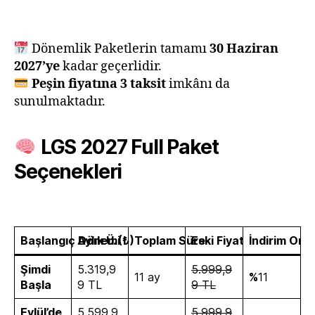
Dönemlik Paketlerin tamamı
30 Haziran
2027’ye
kadar geçerlidir.
Peşin fiyatına 3 taksit
imkânı da
sunulmaktadır.
LGS 2027 Full Paket
Seçenekleri
Başlangıç Dönemi
Aylık Ü. (₺)
Toplam Süre
Eski Fiyat
İndirim Oran
Şimdi
5.319,9
5.999,9
11 ay
%
11
Başla
9 TL
9 TL
Eylül’de
5.599,9
5.999,9