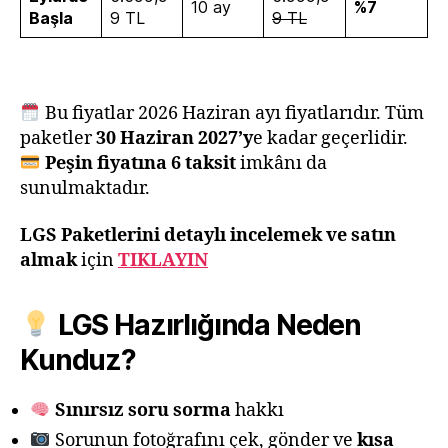
10 ay
%7
Başla
9 TL
9 TL
Bu fiyatlar 2026 Haziran ayı fiyatlarıdır. Tüm
paketler
30 Haziran 2027’y
e kadar geçerlidir.
Peşin fiyatına 6 taksit
imkânı da
sunulmaktadır.
LGS
Paketlerini detaylı incelemek ve satın
almak
için
TIKLAYIN
LGS Hazırlığında Neden
Kunduz?
Sınırsız soru sorma
hakkı
Sorunun fotoğrafını çek, gönder ve
kısa