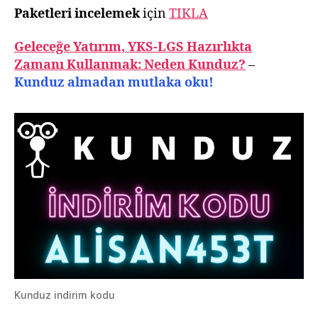
Paketleri incelemek
için
TIKLA
Geleceğe Yatırım, YKS-LGS Hazırlıkta
Zamanı Kullanmak: Neden Kunduz?
–
Kunduz almadan mutlaka oku!
Kunduz indirim kodu