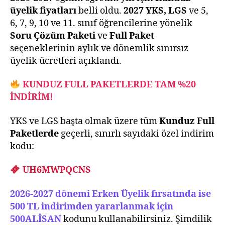
Fiyatları
üyelik fiyatları
belli oldu.
2027 YKS, LGS
ve 5,
6, 7, 9, 10 ve 11. sınıf öğrencilerine yönelik
Soru Çözüm Paketi
ve
Full Paket
seçeneklerinin aylık ve dönemlik sınırsız
üyelik ücretleri açıklandı.
KUNDUZ FULL PAKETLERDE TAM %20
İNDİRİM!
YKS ve LGS başta olmak üzere tüm
Kunduz Full
Paketlerde
geçerli, sınırlı sayıdaki özel indirim
kodu:
UH6MWPQCNS
2026-2027 dönemi Erken Üyelik fırsatında ise
500 TL indirimden yararlanmak için
500ALİSAN
kodunu kullanabilirsiniz. Şimdilik