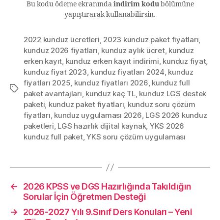
Bu kodu ödeme ekranında
indirim kodu
bölümüne
yapıştırarak kullanabilirsin.
2022 kunduz ücretleri
,
2023 kunduz paket fiyatları
,
kunduz 2026 fiyatları
,
kunduz aylık ücret
,
kunduz
erken kayıt
,
kunduz erken kayıt indirimi
,
kunduz fiyat
,
kunduz fiyat 2023
,
kunduz fiyatları 2024
,
kunduz
fiyatları 2025
,
kunduz fiyatları 2026
,
kunduz full
Etiketler
paket avantajları
,
kunduz kaç TL
,
kunduz LGS destek
paketi
,
kunduz paket fiyatları
,
kunduz soru çözüm
fiyatları
,
kunduz uygulaması 2026
,
LGS 2026 kunduz
paketleri
,
LGS hazırlık dijital kaynak
,
YKS 2026
kunduz full paket
,
YKS soru çözüm uygulaması
←
2026 KPSS ve DGS Hazırlığında Takıldığın
Sorular İçin Öğretmen Desteği
→
2026-2027 Yılı 9.Sınıf Ders Konuları – Yeni