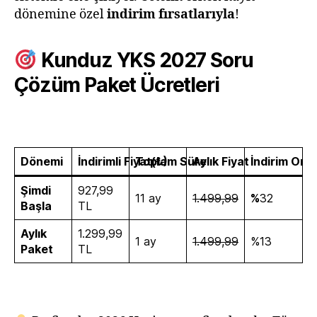
dönemine özel
indirim fırsatlarıyla
!
Kunduz YKS 2027 Soru
Çözüm Paket Ücretleri
Dönemi
İndirimli Fiyat(₺)
Toplam Süre
Aylık Fiyat
İndirim Oran
Şimdi
927,99
11 ay
1.499,99
%
32
Başla
TL
Aylık
1.299,99
1 ay
1.499,99
%13
Paket
TL