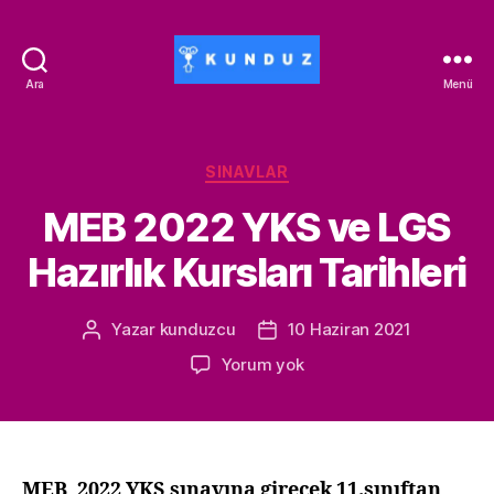
Ara
Menü
Kunduz
İndirim
Kodu
-
Kategoriler
SINAVLAR
ALİSAN453T-
MEB 2022 YKS ve LGS
500ALİSAN
Hazırlık Kursları Tarihleri
Yazar
kunduzcu
10 Haziran 2021
Yazının
Yazı
yazarı
tarihi
MEB
Yorum yok
2022
YKS
ve
LGS
Hazırlık
MEB
,
2022 YKS sınavına girecek 11.sınıftan