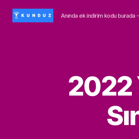
Anında ek indirim kodu burad
Kunduz
İndirim
Kodu
-
ALİSAN453T-
500ALİSAN
2022 
Sı