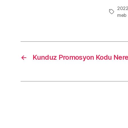
2022
Etiketler
meb 
←
Kunduz Promosyon Kodu Nereye