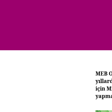
MEB O
yıllar
için 
yapma