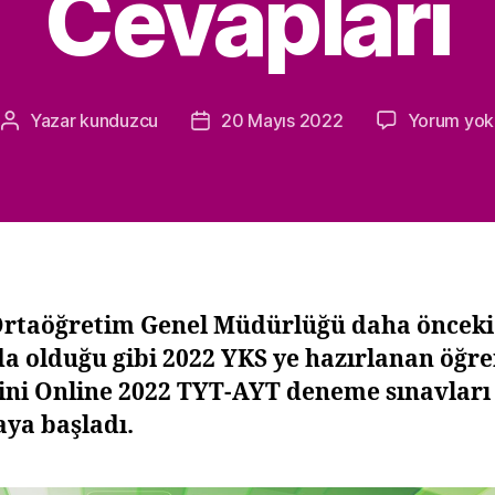
Cevapları
Yazar
kunduzcu
20 Mayıs 2022
Yorum yok
Yazının
Yazı
yazarı
tarihi
rtaöğretim Genel Müdürlüğü daha önceki
da olduğu gibi 2022 YKS ye hazırlanan öğre
Mini Online 2022 TYT-AYT deneme sınavları
ya başladı.