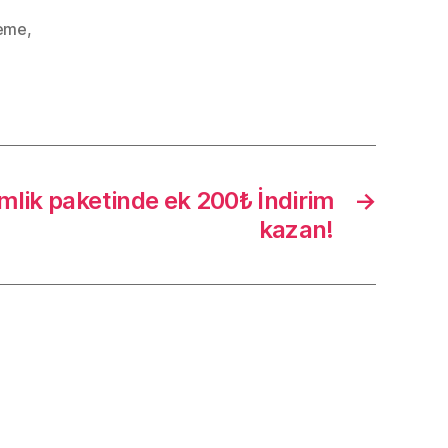
neme
,
lik paketinde ek 200₺ İndirim
→
kazan!