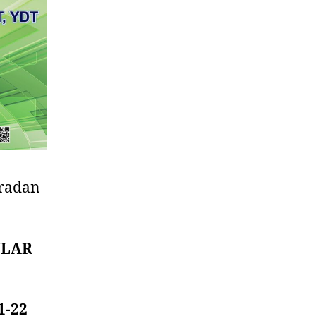
uradan
ULAR
1-22