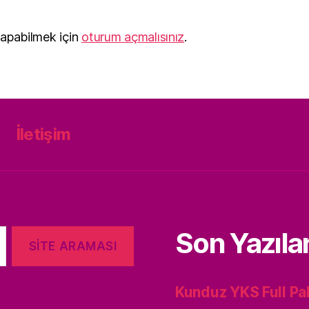
apabilmek için
oturum açmalısınız
.
İletişim
Son Yazıla
Kunduz YKS Full Pa