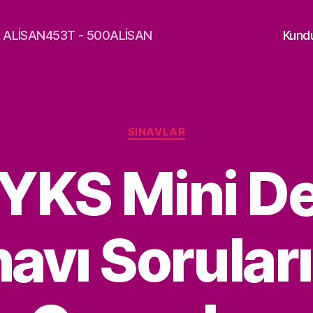
a - ALİSAN453T - 500ALİSAN
Kund
Kategoriler
SINAVLAR
YKS Mini 
navı Soruları