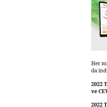
Her mi
da ind
2022 
ve CE
2022 