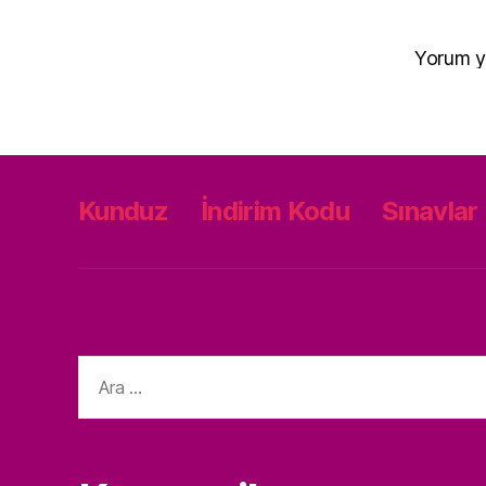
Yorum y
Kunduz
İndirim Kodu
Sınavlar
Arama
yap: