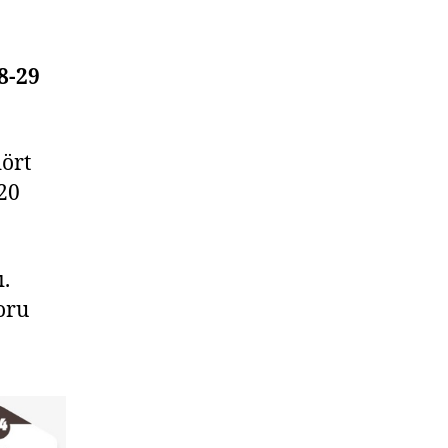
8-29
dört
20
.
oru