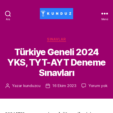
Ara
Menü
Kunduz
İndirim
Kodu
-
Kategoriler
SINAVLAR
ALİSAN453T-
Türkiye Geneli 2024
500ALİSAN
YKS, TYT-AYT Deneme
Sınavları
Tür
Yazar
kunduzcu
16 Ekim 2023
Yorum yok
Yazının
Yazı
Gen
yazarı
tarihi
20
YK
TY