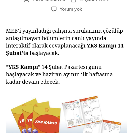
yazarı
tarihi
MEB
Yorum yok
OGM
Materyal
YKS
MEB’i yayınladığı çalışma sorularının çözülüp
Kampı
anlaşılmayan bölümlerin canlı yayında
14
interaktif olarak cevaplanacağı
YKS Kampı
14
Şubat’ta
Şubat’ta
başlayacak.
Başlıyor
“
YKS Kampı
” 14 Şubat Pazartesi günü
başlayacak ve haziran ayının ilk haftasına
kadar devam edecek.