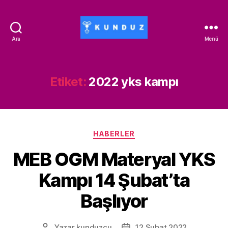
Ara
Menü
Kunduz
İndirim
Kodu
-
Etiket:
2022 yks kampı
ALİSAN453T-
500ALİSAN
Kategoriler
HABERLER
MEB OGM Materyal YKS
Kampı 14 Şubat’ta
Başlıyor
Yazar
kunduzcu
12 Şubat 2022
Yazının
Yazı