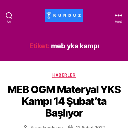
Ara
Menü
Kunduz
İndirim
Kodu
-
Etiket:
meb yks kampı
ALİSAN453T-
500ALİSAN
Kategoriler
HABERLER
MEB OGM Materyal YKS
Kampı 14 Şubat’ta
Başlıyor
Yazar
kunduzcu
12 Şubat 2022
Yazının
Yazı