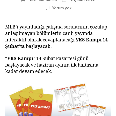
yazarı
tarihi
MEB
Yorum yok
OGM
Materyal
YKS
MEB’i yayınladığı çalışma sorularının çözülüp
Kampı
anlaşılmayan bölümlerin canlı yayında
14
interaktif olarak cevaplanacağı
YKS Kampı
14
Şubat’ta
Şubat’ta
başlayacak.
Başlıyor
“
YKS Kampı
” 14 Şubat Pazartesi günü
başlayacak ve haziran ayının ilk haftasına
kadar devam edecek.