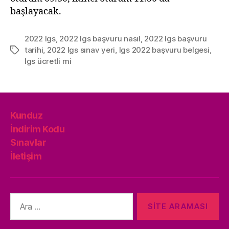
başlayacak.
2022 lgs
,
2022 lgs başvuru nasıl
,
2022 lgs başvuru
tarihi
,
2022 lgs sınav yeri
,
lgs 2022 başvuru belgesi
,
Etiketler
lgs ücretli mi
Kunduz
İndirim Kodu
Sınavlar
İletişim
Arama
yap: