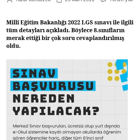
LG
yazarı
tarihi
İle
İlgil
Milli Eğitim Bakanlığı 2022 LGS sınavı ile ilgili
Sık
tüm detayları açıkladı. Böylece 8.sınıfların
Sor
merak ettiği bir çok soru cevaplandırılmış
Sor
oldu.
Ce