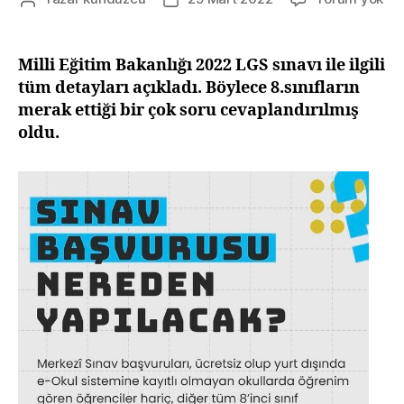
LG
yazarı
tarihi
İle
İlgil
Milli Eğitim Bakanlığı 2022 LGS sınavı ile ilgili
Sık
tüm detayları açıkladı. Böylece 8.sınıfların
Sor
merak ettiği bir çok soru cevaplandırılmış
Sor
oldu.
Ce