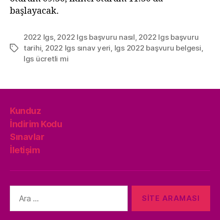
başlayacak.
2022 lgs
,
2022 lgs başvuru nasıl
,
2022 lgs başvuru
tarihi
,
2022 lgs sınav yeri
,
lgs 2022 başvuru belgesi
,
Etiketler
lgs ücretli mi
Kunduz
İndirim Kodu
Sınavlar
İletişim
Arama
yap: