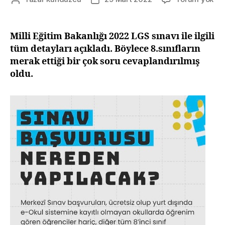
LG
yazarı
tarihi
İle
İlgil
Milli Eğitim Bakanlığı 2022 LGS sınavı ile ilgili
Sık
tüm detayları açıkladı. Böylece 8.sınıfların
Sor
merak ettiği bir çok soru cevaplandırılmış
Sor
oldu.
Ce